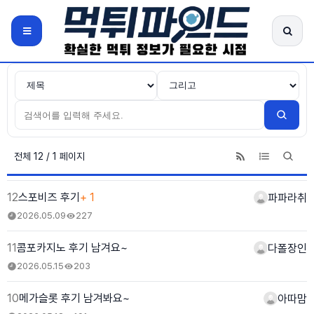
먹튀파인드
전체 메뉴
검색 
토토후기|먹튀파인드
토토후기 목록
검색대상
검색조건
검색어
전체 12 / 1 페이지
RSS
정렬
검색
12
스포비즈 후기
+ 1
파파라취
2026.05.09
227
11
콤포카지노 후기 남겨요~
다폴장인
2026.05.15
203
10
메가슬롯 후기 남겨봐요~
아따맘