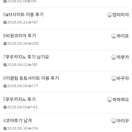
2026.05.18
191
9
att사이트 이용 후기
맘마미아
2026.05.22
187
8
비윈코리아 후기
하이프
2026.05.26
200
7
푸우카지노 후기 남기요
하루카
2026.06.02
181
6
이끌림 토토사이트 이용 후기
바꾸차
2026.06.06
177
5
푸우카지노 후기
하하하오
2026.06.15
143
4
코어후기 남겨
아이꾸
2026.06.30
119