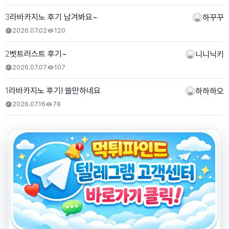
3
라바카지노 후기 남겨봐요~
하꾸꾸
2026.07.02
120
2
벳트러스트 후기~
니니닉키
2026.07.07
107
1
라바카지노 후기! 쓸만하네요
하하하오
2026.07.16
78