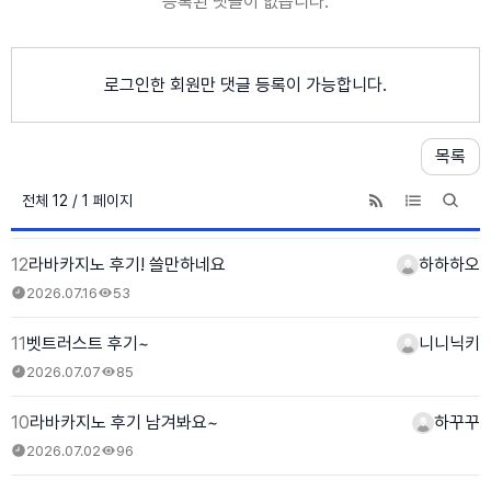
등록된 댓글이 없습니다.
로그인한 회원만 댓글 등록이 가능합니다.
목록
토토후기 목록
전체 12 / 1 페이지
RSS
정렬
검색
12
라바카지노 후기! 쓸만하네요
하하하오
2026.07.16
53
11
벳트러스트 후기~
니니닉키
2026.07.07
85
10
라바카지노 후기 남겨봐요~
하꾸꾸
2026.07.02
96