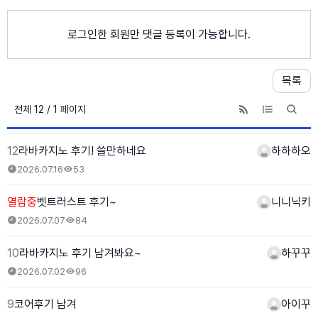
로그인한 회원만 댓글 등록이 가능합니다.
목록
토토후기 목록
전체 12 / 1 페이지
RSS
정렬
검색
12
라바카지노 후기! 쓸만하네요
하하하오
2026.07.16
53
열람중
벳트러스트 후기~
니니닉키
2026.07.07
84
10
라바카지노 후기 남겨봐요~
하꾸꾸
2026.07.02
96
9
코어후기 남겨
아이꾸