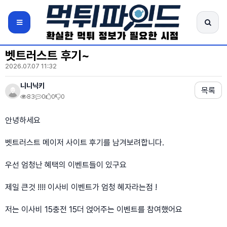
먹튀파인드
전체 메뉴
검색 
벳트러스트 후기~
2026.07.07 11:32
작성자
니니닉키
목록
83
0
0
0
본문
안녕하세요
벳트러스트 메이저 사이트 후기를 남겨보려합니다.
우선 엄청난 혜택의 이벤트들이 있구요
제일 큰것 !!!! 이사비 이벤트가 엄청 혜자라는점 !
저는 이사비 15충전 15더 얹어주는 이벤트를 참여했어요