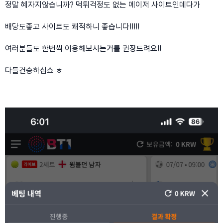
정말 혜자지않습니까? 먹튀걱정도 없는 메이저 사이트인데다가
배당도좋고 사이트도 쾌적하니 좋습니다!!!!!
여러분들도 한번씩 이용해보시는거를 권장드려요!!
다들건승하십쇼 ㅎ