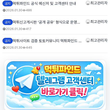
최고관리자
먹튀파인드 공식 메신저 및 고객센터 안내
공지
2026.01.30
486
최고관리자
먹튀신고게시판 ‘공개 공유’ 형식으로 운영됩니다
공지
2026.01.30
417
최고관리자
먹튀사이트 검증 토토커뮤니티 먹튀파인드 입니다.
공지
2026.01.30
445